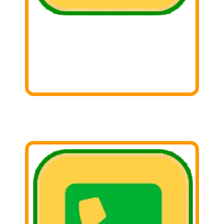
1. Buscar
Busca aquella cosas que ya no utilizas y
sepáralas!