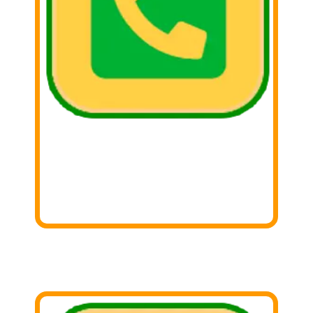
2. Llámar
Llámanos y coordina tu donación con
nosotros