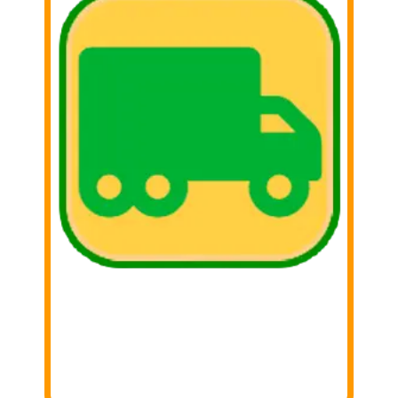
3. Donar
Iremos a tu domicilio para recoger lo
donado!