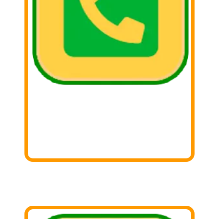
2. Llámar
Llámanos y coordina tu donación con
nosotros