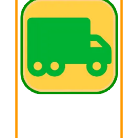
3. Donar
Iremos a tu domicilio para recoger lo
donado!