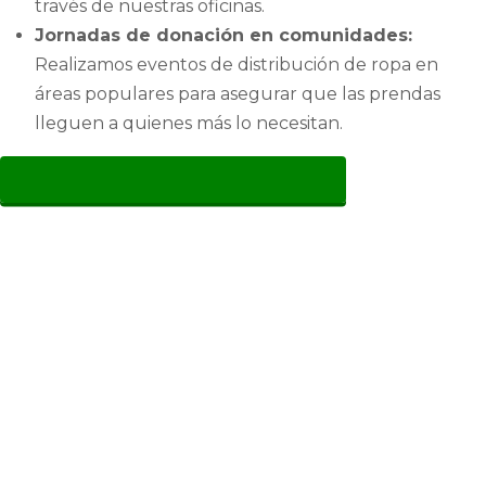
través de nuestras oficinas.
Jornadas de donación en comunidades:
Realizamos eventos de distribución de ropa en
áreas populares para asegurar que las prendas
lleguen a quienes más lo necesitan.
CONTÁCTENOS AL: 975769032
¡DONA YA, Y
ALEGRA VIDAS!
Hacer una donación de ropa puede marcar una gran
diferencia en la vida de las personas necesitadas,