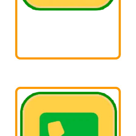
1. Buscar
Busca aquella cosas que ya no utilizas y
sepáralas!