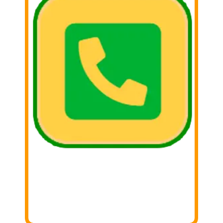
2. Llámar
Llámanos y coordina tu donación con
nosotros