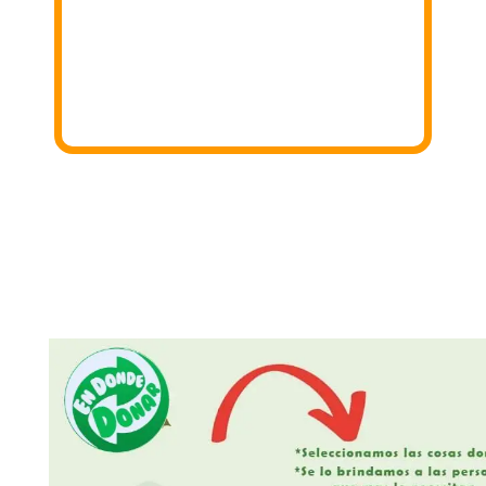
3. Donar
Iremos a tu domicilio para recoger lo
donado!