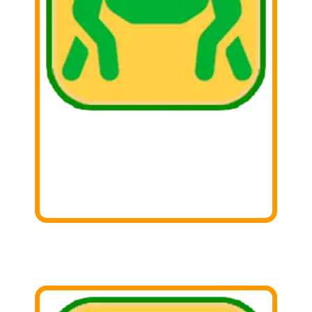
1. Buscar
Busca aquella cosas que ya no utilizas y
sepáralas!