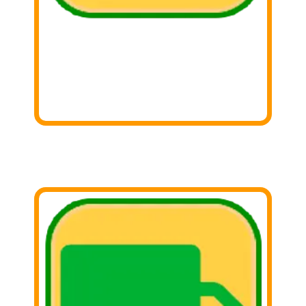
2. Llámar
Llámanos y coordina tu donación con
nosotros