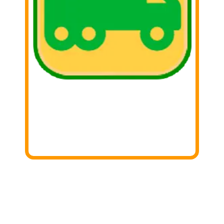
3. Donar
Iremos a tu domicilio para recoger lo
donado!