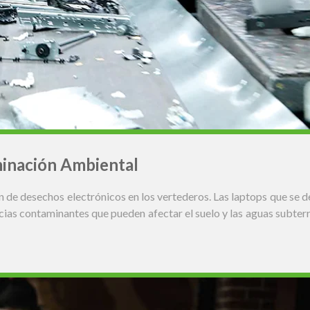
minación Ambiental
 de desechos electrónicos en los vertederos. Las laptops que se d
ias contaminantes que pueden afectar el suelo y las aguas subterrá