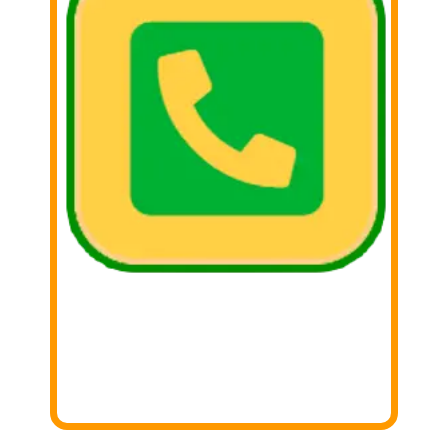
2. Llámar
Llámanos y coordina tu donación con
nosotros