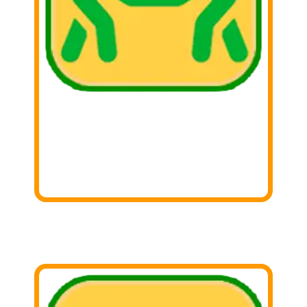
1. Buscar
Busca aquella cosas que ya no utilizas y
sepáralas!