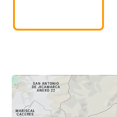
3. Donar
Iremos a tu domicilio para recoger lo
donado!